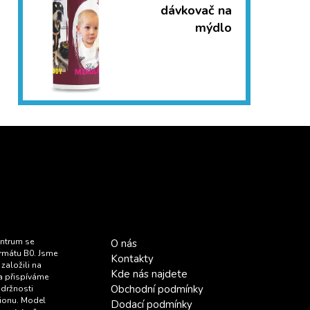
dávkovač na
mýdlo
entrum se
O nás
rmátu B0. Jsme
Kontakty
založili na
Kde nás najdete
ma přispíváme
Obchodní podmínky
udržnosti
gionu. Model
Dodací podmínky