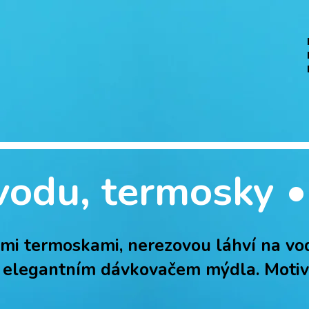
vodu, termosky 
ými termoskami, nerezovou láhví na v
 elegantním dávkovačem mýdla. Motiv