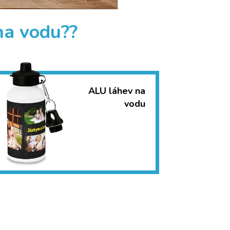
na vodu??
ALU láhev na
vodu