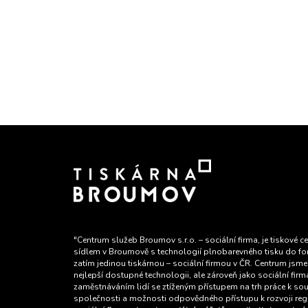
"Centrum služeb Broumov s.r.o. – sociální firma, je tiskové c
sídlem v Broumově s technologií plnobarevného tisku do fo
zatím jedinou tiskárnou – sociální firmou v ČR. Centrum jsme 
nejlepší dostupné technologii, ale zároveň jako sociální fir
zaměstnáváním lidí se ztíženým přístupem na trh práce k so
společnosti a možnosti odpovědného přístupu k rozvoji re