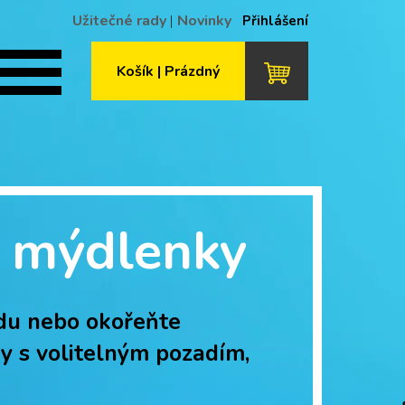
Užitečné rady
|
Novinky
Přihlášení
Košík | Prázdný
• mýdlenky
odu nebo okořeňte
y s volitelným pozadím,