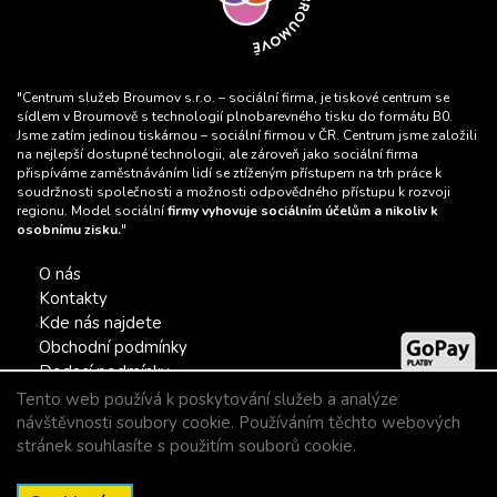
"Centrum služeb Broumov s.r.o. – sociální firma, je tiskové centrum se
sídlem v Broumově s technologií plnobarevného tisku do formátu B0.
Jsme zatím jedinou tiskárnou – sociální firmou v ČR. Centrum jsme založili
na nejlepší dostupné technologii, ale zároveň jako sociální firma
přispíváme zaměstnáváním lidí se ztíženým přístupem na trh práce k
soudržnosti společnosti a možnosti odpovědného přístupu k rozvoji
regionu. Model sociální
firmy vyhovuje sociálním účelům a nikoliv k
osobnímu zisku.
"
O nás
Kontakty
Kde nás najdete
Obchodní podmínky
Dodací podmínky
Tento web používá k poskytování služeb a analýze
návštěvnosti soubory cookie. Používáním těchto webových
stránek souhlasíte s použitím souborů cookie.
© 2022 Centrum služeb Broumov s.r.o. - Tiskárna