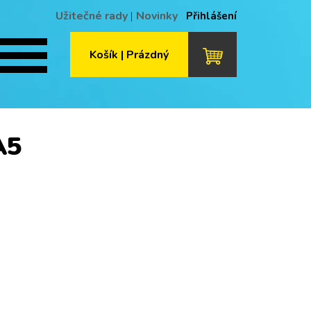
Užitečné rady
|
Novinky
Přihlášení
Košík | Prázdný
A5