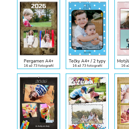
Pergamen A4+
Tečky A4+ / 2 typy
Motýli
16 až 73 fotografií
16 až 73 fotografií
16 až