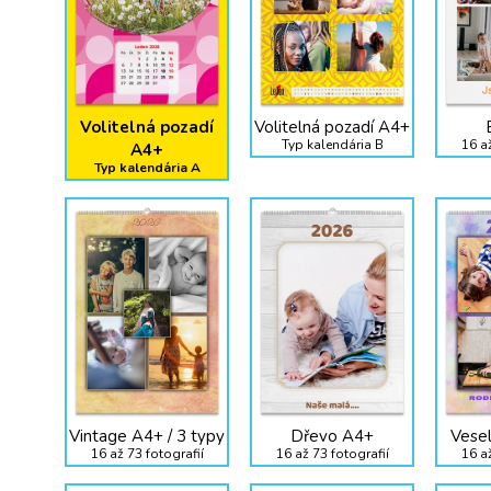
Volitelná pozadí
Volitelná pozadí A4+
Typ kalendária B
16 až
A4+
Typ kalendária A
Vintage A4+ / 3 typy
Dřevo A4+
Vese
16 až 73 fotografií
16 až 73 fotografií
16 až