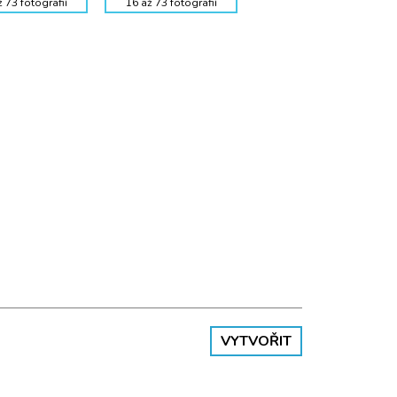
 73 fotografií
16 až 73 fotografií
VYTVOŘIT