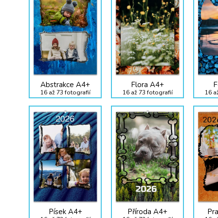
Abstrakce A4+
Flora A4+
F
16 až 73 fotografií
16 až 73 fotografií
16 až
Písek A4+
Příroda A4+
Pra