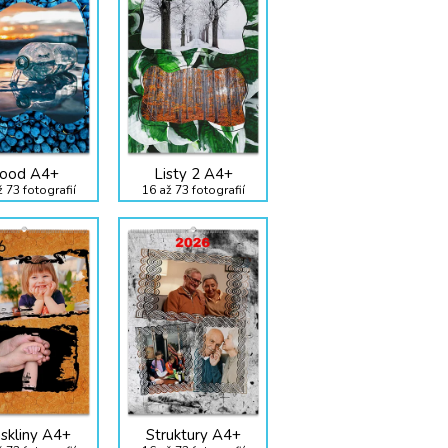
ood A4+
Listy 2 A4+
 73 fotografií
16 až 73 fotografií
skliny A4+
Struktury A4+