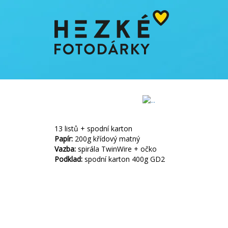
13 listů + spodní karton
Papír:
200g křídový matný
Vazba:
spirála TwinWire + očko
Podklad:
spodní karton 400g GD2